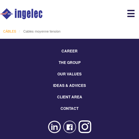
Main
☰
avigation
r
CÂBLES
Cables moyenne tension
CAREER
Footer
THE GROUP
Menu
Eng
OUR VALUES
IDEAS & ADVICES
CLIENT AREA
CONTACT