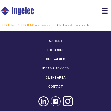
Main
☰
avigation
r
LIGHTING
LIGHTING Accessories
Détecteurs de mouvements
CAREER
Footer
THE GROUP
Menu
Eng
OUR VALUES
IDEAS & ADVICES
CLIENT AREA
CONTACT