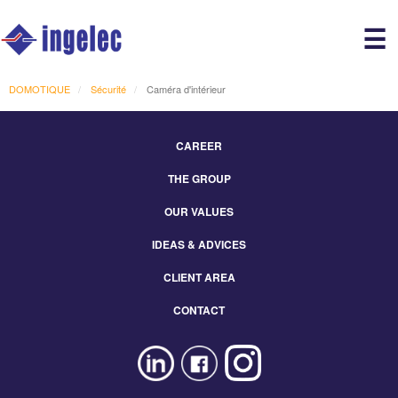
Main
☰
avigation
r
DOMOTIQUE
Sécurité
Caméra d'intérieur
CAREER
Footer
THE GROUP
Menu
Eng
OUR VALUES
IDEAS & ADVICES
CLIENT AREA
CONTACT