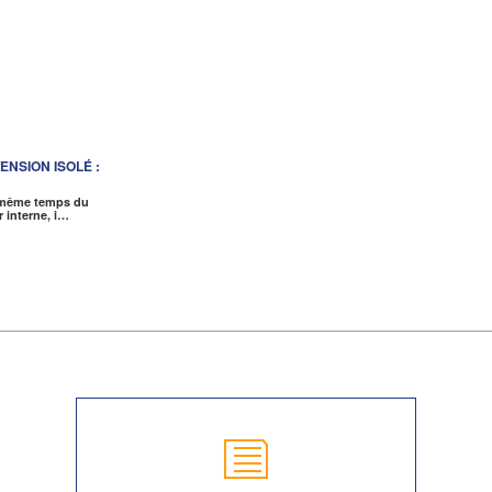
NSION ISOLÉ :
n même temps du
 interne, i…