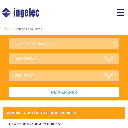
Main
☰
avigation
r
IPS
Plinthes et Moulures
RECHERCHER
ARMOIRES, COFFRETS ET ACCESSOIRES
COFFRETS & ACCESSOIRES