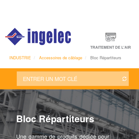
Main
navigation
Fr
TRAITEMENT DE L'AIR
INDUSTRIE
Accessoires de câblage
Bloc Répartiteurs
Bloc Répartiteurs
Une gamme de produits dédiée pour