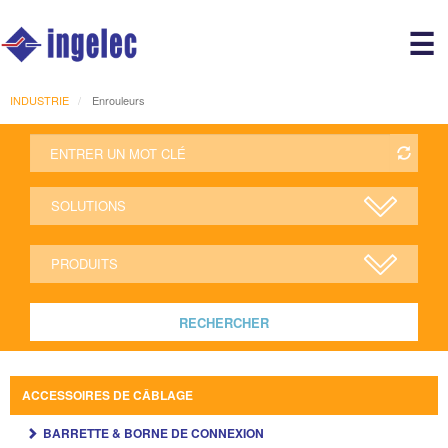
Main
☰
avigation
r
INDUSTRIE
Enrouleurs
RECHERCHER
ACCESSOIRES DE CÂBLAGE
BARRETTE & BORNE DE CONNEXION