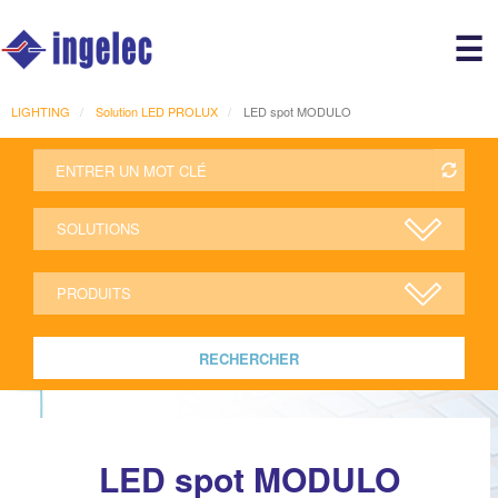
Main
☰
avigation
r
LIGHTING
Solution LED PROLUX
LED spot MODULO
RECHERCHER
LED spot MODULO