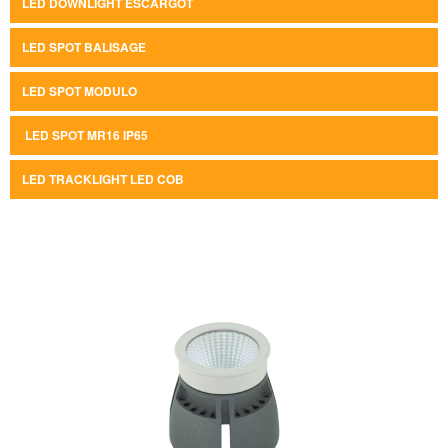
LED DOWNLIGHT ESCARGOT
LED SPOT BALISAGE
LED SPOT MODULO
LED SPOT MR16 IP65
LED TRACKLIGHT LED COB