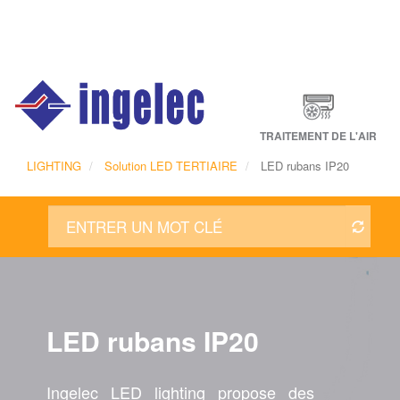
Main
navigation
Fr
TRAITEMENT DE L'AIR
LIGHTING
Solution LED TERTIAIRE
LED rubans IP20
LED rubans IP20
Ingelec LED lighting propose des