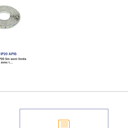
IP20 APIS
P20 5m sont livrés
s avec t…