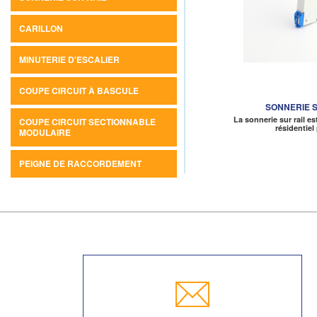
CARILLON
MINUTERIE D'ESCALIER
COUPE CIRCUIT À BASCULE
SONNERIE S
La sonnerie sur rail es
COUPE CIRCUIT SECTIONNABLE
résidentie
MODULAIRE
PEIGNE DE RACCORDEMENT