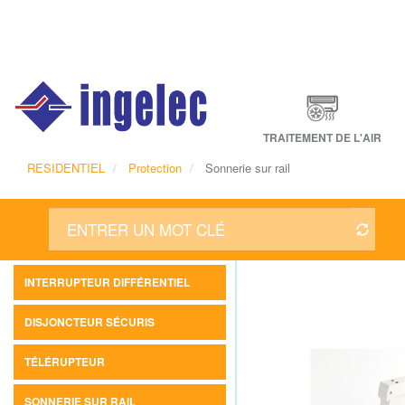
Main
navigation
Fr
TRAITEMENT DE L'AIR
RESIDENTIEL
Protection
Sonnerie sur rail
INTERRUPTEUR DIFFÉRENTIEL
DISJONCTEUR SÉCURIS
TÉLÉRUPTEUR
SONNERIE SUR RAIL