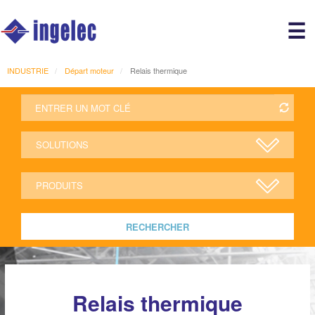
Main
☰
avigation
r
INDUSTRIE
Départ moteur
Relais thermique
RECHERCHER
Relais thermique