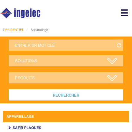
Main
☰
avigation
r
RESIDENTIEL
Appareillage
RECHERCHER
APPAREILLAGE
SAFIR PLAQUES